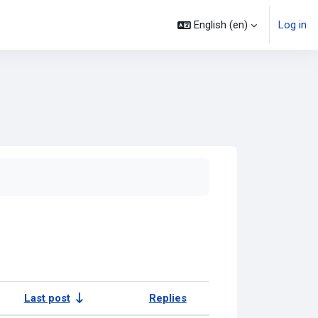
English ‎(en)‎
Log in
Last post
Replies
Actions