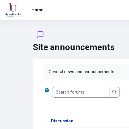
Skip to main content
Home
Site announcements
Completion requirements
General news and announcements
Search forums
Search
Discussion
Status