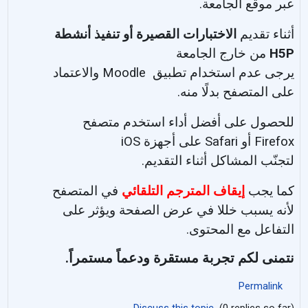
عبر موقع الجامعة.
أثناء تقديم
الاختبارات القصيرة أو تنفيذ أنشطة
H5P
من خارج الجامعة
يرجى عدم استخدام تطبيق Moodle والاعتماد
على المتصفح بدلًا منه.
للحصول على أفضل أداء استخدم متصفح
Firefox أو Safari على أجهزة iOS
لتجنّب المشاكل أثناء التقديم.
كما يجب
إيقاف المترجم التلقائي
في المتصفح
لأنه يسبب خللا في عرض الصفحة ويؤثر على
التفاعل مع المحتوى.
نتمنى لكم تجربة مستقرة ودعماً مستمراً.
Permalink
Discuss this topic
(0 replies so far)